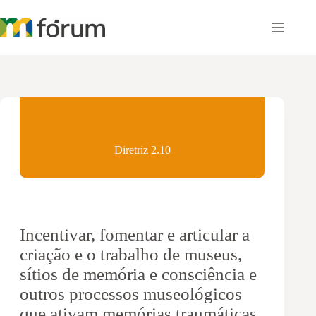
Pular
para
o
conteúdo
Diretriz 2.10
Incentivar, fomentar e articular a
criação e o trabalho de museus,
sítios de memória e consciência e
outros processos museológicos
que ativam memórias traumáticas