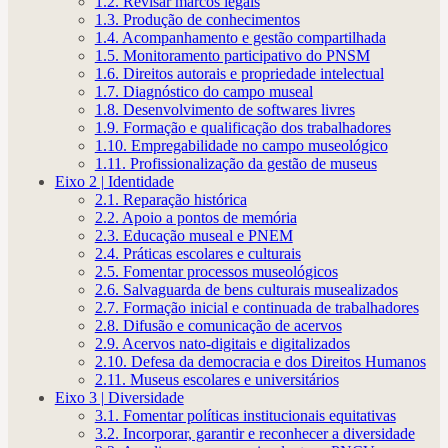
1.2. Revisar marcos legais
1.3. Produção de conhecimentos
1.4. Acompanhamento e gestão compartilhada
1.5. Monitoramento participativo do PNSM
1.6. Direitos autorais e propriedade intelectual
1.7. Diagnóstico do campo museal
1.8. Desenvolvimento de softwares livres
1.9. Formação e qualificação dos trabalhadores
1.10. Empregabilidade no campo museológico
1.11. Profissionalização da gestão de museus
Eixo 2 | Identidade
2.1. Reparação histórica
2.2. Apoio a pontos de memória
2.3. Educação museal e PNEM
2.4. Práticas escolares e culturais
2.5. Fomentar processos museológicos
2.6. Salvaguarda de bens culturais musealizados
2.7. Formação inicial e continuada de trabalhadores
2.8. Difusão e comunicação de acervos
2.9. Acervos nato-digitais e digitalizados
2.10. Defesa da democracia e dos Direitos Humanos
2.11. Museus escolares e universitários
Eixo 3 | Diversidade
3.1. Fomentar políticas institucionais equitativas
3.2. Incorporar, garantir e reconhecer a diversidade