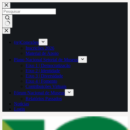
Pular
para
o
conteúdo
Sem
resultados
(re)Conexões
Inscrições 2026
Material de Apoio
Plano Nacional Setorial de Museus
Eixo 1 | Democratização
Eixo 2 | Identidade
Eixo 3 | Diversidade
Eixo 4 | Fomento
Contribuições Virtuais
Fórum Nacional de Museus
Relatórios Passados
Notícias
Login