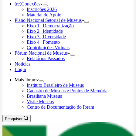
(re)Conexões
Inscrições 2026
Material de Apoio
Plano Nacional Setorial de Museus
Eixo 1 | Democratização
Eixo 2 | Identidade
Eixo 3 | Diversidade
Eixo 4 | Fomento
Contribuições Virtuais
Fórum Nacional de Museus
Relatórios Passados
Notícias
Login
Mais Ibram
Instituto Brasileiro de Museus
Cadastro de Museus e Pontos de Memória
Brasiliana Museus
Visite Museus
Centro de Documentação do Ibram
Pesquisar