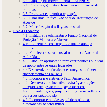
3.3. Ampliar, promover e implantar a PNCV
3.4. Promover, garantir e fomentar a eliminação de
barreiras
3.5. Promover e garantir a reparação
3.6. Criar uma Política Nacional de Restituição de
Acervos
3.7. Musealização das línguas de sinais
Eixo 4 | Fomento
4.1. Instituir e regulamentar o Fundo Nacional de
Proteção à Memória e Museus
4.10. Fomentar a construção de um arcabouço
jurídico
4.2. Fortalecer o setor museal na Política Nacional
Aldir Blanc
4.3. Articular, aprimorar e fortalecer políticas públicas
de apoio entre os entes federados
4.4.Desenvolver e fortalecer estratégias de fomento e
financiamento aos museus
4.5. Incorporar e efetivar o Fator Amazônica
4.6. Desenvolver e incentivar estratégias e ações
integradas de gestão e mitigação de riscos
4.7. Implantar ações, projetos e programas voltados
para a sustentabilidade
4.8. Incorporar em todas as políticas públicas
direcionadas ao setor museal