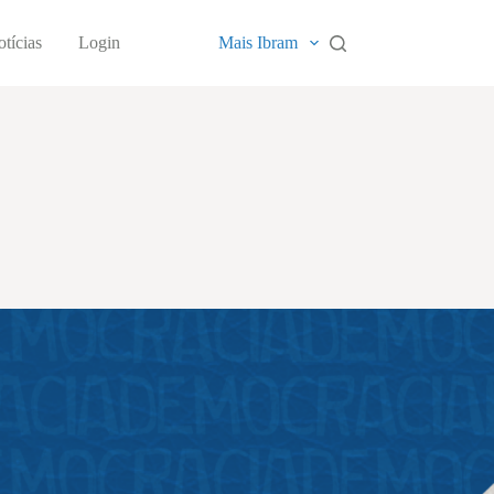
tícias
Login
Mais Ibram