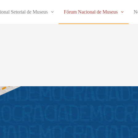
ional Setorial de Museus
Fórum Nacional de Museus
No