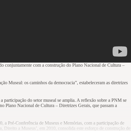
ido conjuntamente com a construção do Plano Nacional de Cultura –
ção Museal: os caminhos da democracia”, estabeleceram as diretrizes
 participação do setor museal se amplia. A reflexão sobre a PNM se
no Plano Nacional de Cultura – Diretrizes Gerais, que passam a
0, a Pré-Conferência de Museus e Memórias, com a participação de
a, Direito a Museus’, em 2010, consolida este esforço de construção de