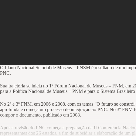
O Plano Nacional Setorial de Museus – PNSM é resultado de um import
PNC.
Sua trajetória se inicia no 1º Fórum Nacional de Museus – FNM, em 2
para a Política Nacional de Museus – PNM e para o Sistema Brasilei
No 2º e 3º FNM, em 2006 e 2008, com os temas “O futuro se constrói 
aprofunda e começa um processo de integração ao PNC. No 3º FNM foi p
compor o documento, publicado em 2008.
Após a revisão do PNC começa a preparação da II Conferência Naciona
representantes dos 26 estados, a fim de subsidiar a elaboração de um 