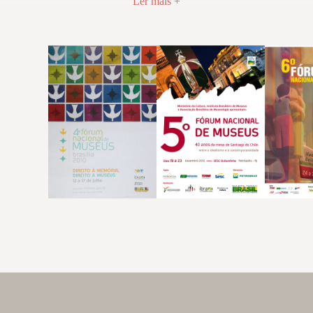
Ler mais +
promisso de uma participação retomada e revigorada. Várias reflexões f
useus procurou incorporar estas reflexões neste novo desafio e deseja 