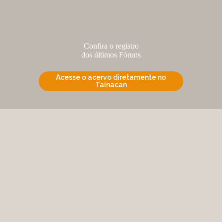
Confira o registro
dos últimos Fóruns
Acesse o acervo diretamente no
Tainacan