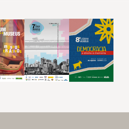
oram feitas a partir da iniciativa inédita de construção do primeiro
compartilhá-las e discuti-las com o todo o setor museal.