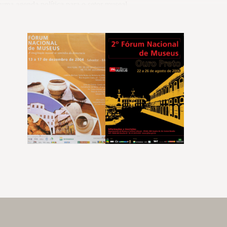
uma agenda política para o setor museal.
Neste ano, enfrentamos a tarefa de construir o PNSM 2025/35, com o com
plano e de acompanhar seu desenvolvimento. O Instituto Brasileiro de M