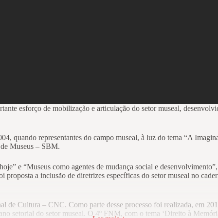
ante esforço de mobilização e articulação do setor museal, desenvolv
004, quando representantes do campo museal, à luz do tema “A Imagina
ro de Museus – SBM.
hoje” e “Museus como agentes de mudança social e desenvolvimento”, a
roposta a inclusão de diretrizes específicas do setor museal no cader
l de Cultura – CNC. Como parte desse processo foi realizada, em 201
plano setorial do setor museal. O 4º FNM, com o tema ‘Direito à Memóri