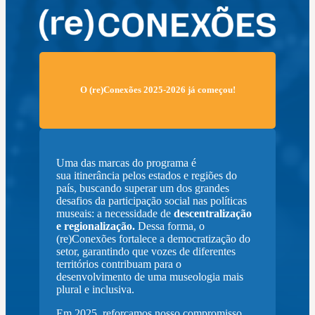
O (re)Conexões 2025-2026 já começou!
Uma das marcas do programa é
sua itinerância pelos estados e regiões do
país, buscando superar um dos grandes
desafios da participação social nas políticas
museais: a necessidade de
descentralização
e regionalização.
Dessa forma, o
(re)Conexões fortalece a democratização do
setor, garantindo que vozes de diferentes
territórios contribuam para o
desenvolvimento de uma museologia mais
plural e inclusiva.
Em 2025, reforçamos nosso compromisso