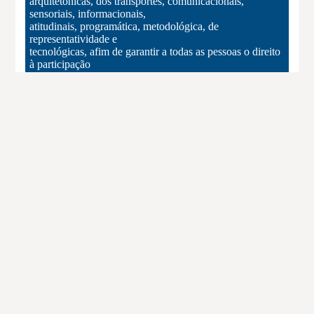
arquitetônicas, dos transportes, comunicacionais,
sensoriais, informacionais,
atitudinais, programática, metodológica, de
representatividade e
tecnológicas, afim de garantir a todas as pessoas o direito
à participação
e colocação profissional a quaisquer atividades, bens,
serviços, espaços
profissionais criativos e de gestão dos museus, inclusive
dos bens tombados,
pontos de memória e processos museológicos valorizando
o direito
linguístico.
3.5
Promover e garantir a reparação, a inclusão, o
reconhecimento, acesso,
permanência e o protagonismo dos grupos historicamente
excluídos nas