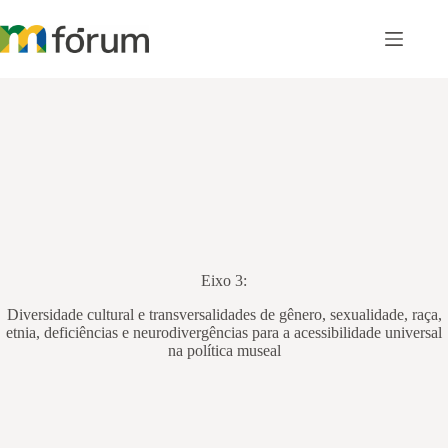
Pular
para
o
conteúdo
Eixo 3:
Diversidade cultural e transversalidades de gênero, sexualidade, raça,
etnia, deficiências e neurodivergências para a acessibilidade universal
na política museal