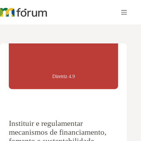
Pular
para
o
conteúdo
Diretriz 4.9
Instituir e regulamentar
mecanismos de financiamento,
fomento e sustentabilidade