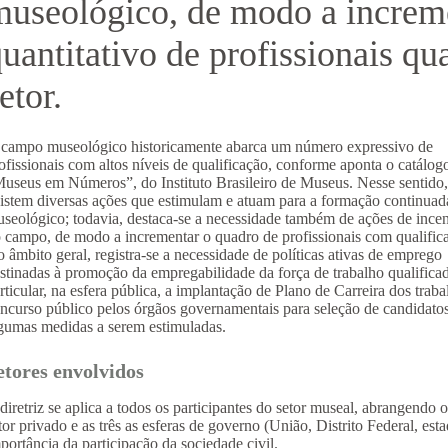
museológico, de modo a increm
uantitativo de profissionais qu
etor.
campo museológico historicamente abarca um número expressivo de
ofissionais com altos níveis de qualificação, conforme aponta o catálog
useus em Números”, do Instituto Brasileiro de Museus. Nesse sentido
istem diversas ações que estimulam e atuam para a formação continuad
seológico; todavia, destaca-se a necessidade também de ações de ince
 campo, de modo a incrementar o quadro de profissionais com qualific
 âmbito geral, registra-se a necessidade de políticas ativas de emprego
stinadas à promoção da empregabilidade da força de trabalho qualifi
rticular, na esfera pública, a implantação de Plano de Carreira dos tra
ncurso público pelos órgãos governamentais para seleção de candidatos
gumas medidas a serem estimuladas.
etores envolvidos
diretriz se aplica a todos os participantes do setor museal, abrangendo 
tor privado e as três as esferas de governo (União, Distrito Federal, est
portância da participação da sociedade civil.