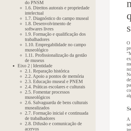
do PNSM
1.6. Direitos autorais e propriedade
q
intelectual
1.7. Diagnóstico do campo museal
1.8. Desenvolvimento de
s
softwares livres
1.9. Formação e qualificação dos
trabalhadores
O 
1.10. Empregabilidade no campo
pr
museológico
“M
1.11. Profissionalização da gestão
ex
de museus
mu
Eixo 2 | Identidade
no
2.1. Reparação histórica
No
2.2. Apoio a pontos de memória
de
2.3. Educação museal e PNEM
pa
2.4. Práticas escolares e culturais
co
2.5. Fomentar processos
al
museológicos
2.6. Salvaguarda de bens culturais
musealizados
S
2.7. Formação inicial e continuada
de trabalhadores
A 
2.8. Difusão e comunicação de
se
acervos
im