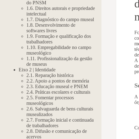
do PNSM
1.6. Direitos autorais e propriedade
intelectual
1.7. Diagnóstico do campo museal
1.8. Desenvolvimento de
softwares livres
Fo
1.9. Formação e qualificação dos
co
trabalhadores
me
1.10. Empregabilidade no campo
té
museológico
de
1.11. Profissionalização da gestão
A 
de museus
de
Eixo 2 | Identidade
pr
2.1. Reparação histórica
2.2. Apoio a pontos de memória
S
2.3. Educação museal e PNEM
2.4. Práticas escolares e culturais
A 
2.5. Fomentar processos
ór
museológicos
2.6. Salvaguarda de bens culturais
musealizados
2.7. Formação inicial e continuada
de trabalhadores
Co
2.8. Difusão e comunicação de
acervos