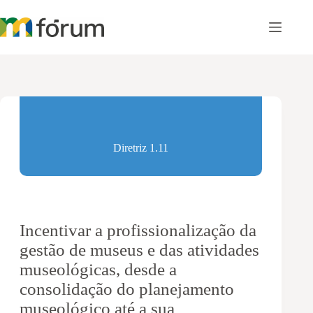
Pular
para
o
conteúdo
Diretriz 1.11
Incentivar a profissionalização da
gestão de museus e das atividades
museológicas, desde a
consolidação do planejamento
museológico até a sua