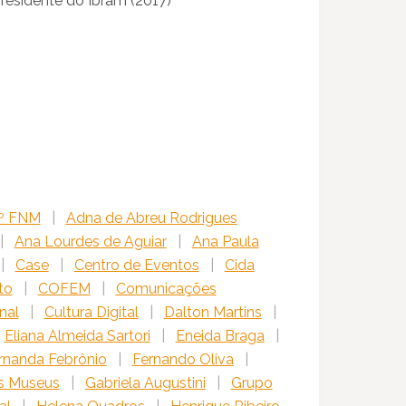
residente do Ibram (2017)
º FNM
|
Adna de Abreu Rodrigues
|
Ana Lourdes de Aguiar
|
Ana Paula
|
Case
|
Centro de Eventos
|
Cida
to
|
COFEM
|
Comunicações
nal
|
Cultura Digital
|
Dalton Martins
|
Eliana Almeida Sartori
|
Eneida Braga
|
rnanda Febrônio
|
Fernando Oliva
|
s Museus
|
Gabriela Augustini
|
Grupo