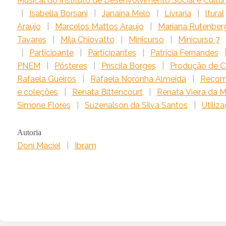
Musical do Instituto de Desenvolvimento Social e Cultur
|
Isabella Borsani
|
Janaína Melo
|
Livraria
|
ltural
Araújo
|
Marcelos Mattos Araujo
|
Mariana Rutenber
Tavares
|
Mila Chiovatto
|
Minicurso
|
Minicurso 7
|
Participante
|
Participantes
|
Patricia Fernandes
PNEM
|
Pôsteres
|
Priscila Borges
|
Produção de 
Rafaela Gueiros
|
Rafaela Noronha Almeida
|
Recom
e coleções
|
Renata Bittencourt
|
Renata Vieira da 
Simone Flores
|
Suzenalson da Silva Santos
|
Utiliz
Autoria
Doni Maciel
|
Ibram