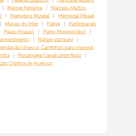
al
|
Helena Quadros
|
Henrique Ribeiro
|
Marcel Ferrante
|
Marcelo Mattos
g
|
Marketing Museal
|
Memorial Misael
|
Museu do Inter
|
Painel
|
Participação
|
Paulo Knauss
|
Plano Museológico
|
Conhecimento
|
Rafael Vazquez
|
endação Unesco: Caminhos para museus
Motta
|
Rosângela Cavalcante Nuto
|
ação Criativa de Acervos