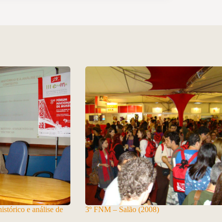
stórico e análise de
3º FNM – Salão (2008)