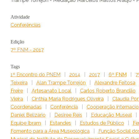
Trampe Torrejón - Mediação Marcelos Mattos Araujo - P
Atividade
Conferências
Edição
7º FNM - 2017
Tags
1º Encontro do PNEM
|
2014
|
2017
|
6º FNM
|
7
Teixeira
|
Alan Trampe Torrejón
|
Alexandre Feitosa
Freire
|
Artesanato Local
|
Carlos Roberto Brandão
Vieira
|
Cinthia Maria Rodrigues Oliveira
|
Claudia Por
Coordenadas
|
Conferência
|
Cooperação internacio
Daniel Belizário
|
Desiree Reis
|
Educação Museal
|
Equipe Ibram
|
Estandes
|
Estudos de Público
|
Fe
Fomento para a Área Museológica
|
Função Social do