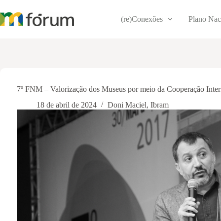
Pular
para
(re)Conexões
Plano Nac
o
conteúdo
7º FNM – Valorização dos Museus por meio da Cooperação Intern
18 de abril de 2024
Doni Maciel
,
Ibram