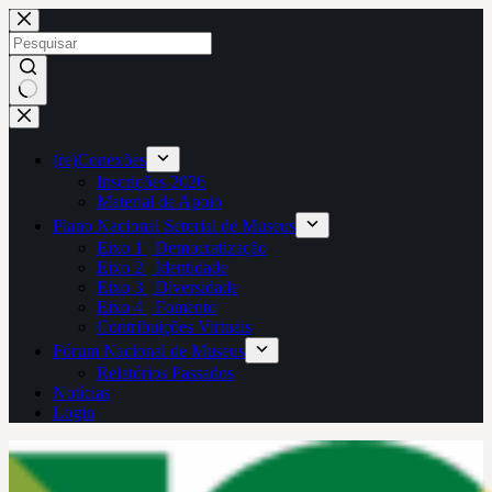
Pular
para
o
conteúdo
Sem
resultados
(re)Conexões
Inscrições 2026
Material de Apoio
Plano Nacional Setorial de Museus
Eixo 1 | Democratização
Eixo 2 | Identidade
Eixo 3 | Diversidade
Eixo 4 | Fomento
Contribuições Virtuais
Fórum Nacional de Museus
Relatórios Passados
Notícias
Login