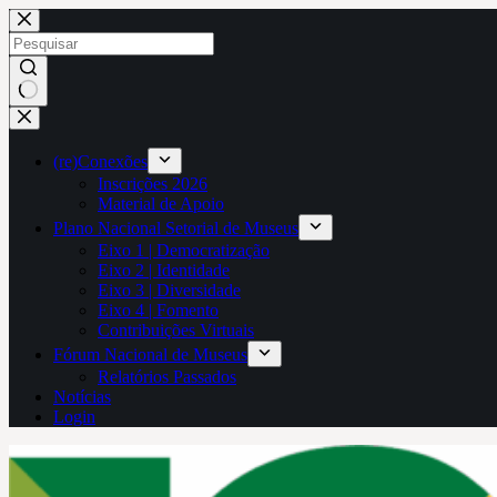
Pular
para
o
conteúdo
Sem
resultados
(re)Conexões
Inscrições 2026
Material de Apoio
Plano Nacional Setorial de Museus
Eixo 1 | Democratização
Eixo 2 | Identidade
Eixo 3 | Diversidade
Eixo 4 | Fomento
Contribuições Virtuais
Fórum Nacional de Museus
Relatórios Passados
Notícias
Login