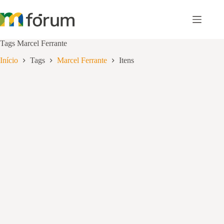
Pular
para
o
conteúdo
Tags
Marcel Ferrante
Início
Tags
Marcel Ferrante
Itens