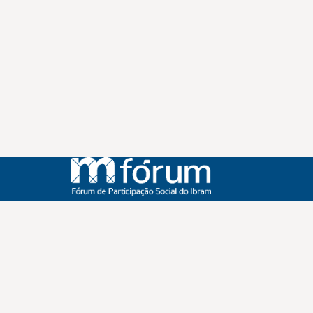
Instagram
Youtube
Facebook
X
WhatsApp
(re)Conexões
Plano Nacional Setorial de Museus
Fórum Nacional de Museus
Notícias
Login