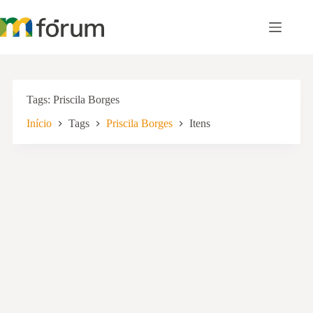
Pular
para
o
conteúdo
Tags
Priscila Borges
Início
Tags
Priscila Borges
Itens