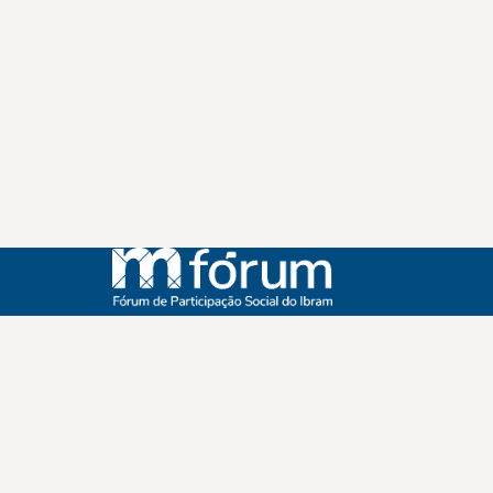
Instagram
Youtube
Facebook
X
WhatsApp
(re)Conexões
Plano Nacional Setorial de Museus
Fórum Nacional de Museus
Notícias
Login