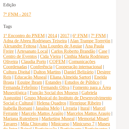
Edição
7º FNM - 2017
Tags
1º Encontro do PNEM
|
2014
|
2017
|
6º FNM
|
7º FNM
|
Adna de Abreu Rodrigues Teixeira
|
Alan Trampe Torrejón
|
Alexandre Feitosa
|
Ana Lourdes de Aguiar
|
Ana Paula
Freire
|
Artesanato Local
|
Carlos Roberto Brandão
|
Case
|
Centro de Eventos
|
Cida Vieira
|
Cinthia Maria Rodrigues
Oliveira
|
Claudia Porto
|
COFEM
|
Comunicações
Coordenadas
|
Conferência
|
Cooperação internacional
|
Cultura Digital
|
Dalton Martins
|
Daniel Belizário
|
Desiree
Reis
|
Educação Museal
|
Eliana Almeida Sartori
|
Eneida
Braga
|
Equipe Ibram
|
Estandes
|
Estudos de Público
|
Fernanda Febrônio
|
Fernando Oliva
|
Fomento para a Área
Museológica
|
Função Social dos Museus
|
Gabriela
Augustini
|
Grupo Musical do Instituto de Desenvolvimento
Social e Cultural
|
Helena Quadros
|
Henrique Ribeiro
|
Isabella Borsani
|
Janaína Melo
|
Livraria
|
ltural
|
Marcel
Ferrante
|
Marcelo Mattos Araújo
|
Marcelos Mattos Araujo
|
Mariana Rutenberg
|
Marketing Museal
|
Memorial Misael
Tavares
|
Mila Chiovatto
|
Minicurso
|
Minicurso 7
|
Museu
do Inter
|
Painel
|
Participação
|
Participante
|
Participantes
|