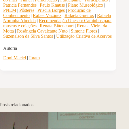
Patricia Fernandes
|
Paulo Knauss
|
Plano Museológico
|
PNEM
|
Pôsteres
|
Priscila Borges
|
Produção de
Conhecimento
|
Rafael Vazquez
|
Rafaela Gueiros
|
Rafaela
Noronha Almeida
|
Recomendação Unesco: Caminhos para
museus e coleções
|
Renata Bittencourt
|
Renata Vieira da
Motta
|
Rosângela Cavalcante Nuto
|
Simone Flores
|
Suzenalson da Silva Santos
|
Utilização Criativa de Acervos
Autoria
Doni Maciel
|
Ibram
Posts relacionados