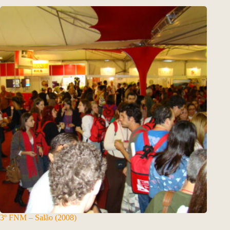
3º FNM – Salão (2008)