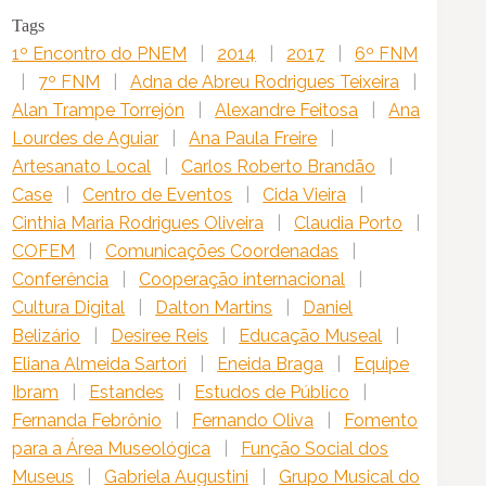
Tags
1º Encontro do PNEM
|
2014
|
2017
|
6º FNM
|
7º FNM
|
Adna de Abreu Rodrigues Teixeira
|
Alan Trampe Torrejón
|
Alexandre Feitosa
|
Ana
Lourdes de Aguiar
|
Ana Paula Freire
|
Artesanato Local
|
Carlos Roberto Brandão
|
Case
|
Centro de Eventos
|
Cida Vieira
|
Cinthia Maria Rodrigues Oliveira
|
Claudia Porto
|
COFEM
|
Comunicações Coordenadas
|
Conferência
|
Cooperação internacional
|
Cultura Digital
|
Dalton Martins
|
Daniel
Belizário
|
Desiree Reis
|
Educação Museal
|
Eliana Almeida Sartori
|
Eneida Braga
|
Equipe
Ibram
|
Estandes
|
Estudos de Público
|
Fernanda Febrônio
|
Fernando Oliva
|
Fomento
para a Área Museológica
|
Função Social dos
Museus
|
Gabriela Augustini
|
Grupo Musical do