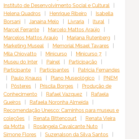
Instituto de Desenvolvimento Social e Cultural
|
Helena Quadros
|
Henrique Ribeiro
|
Isabella
Borsani
|
Janaína Melo
|
Livraria
|
ltural
|
Marcel Ferrante
|
Marcelo Mattos Araújo
|
Marcelos Mattos Araujo
|
Mariana Rutenberg
|
Marketing Museal
|
Memorial Misael Tavares
|
Mila Chiovatto
|
Minicurso
|
Minicurso 7
|
Museu do Inter
|
Painel
|
Participação
|
Participante
|
Participantes
|
Patricia Fernandes
|
Paulo Knauss
|
Plano Museológico
|
PNEM
|
Pôsteres
|
Priscila Borges
|
Produção de
Conhecimento
|
Rafael Vazquez
|
Rafaela
Gueiros
|
Rafaela Noronha Almeida
|
Recomendação Unesco: Caminhos para museus e
coleções
|
Renata Bittencourt
|
Renata Vieira
da Motta
|
Rosângela Cavalcante Nuto
|
Simone Flores
|
Suzenalson da Silva Santos
|