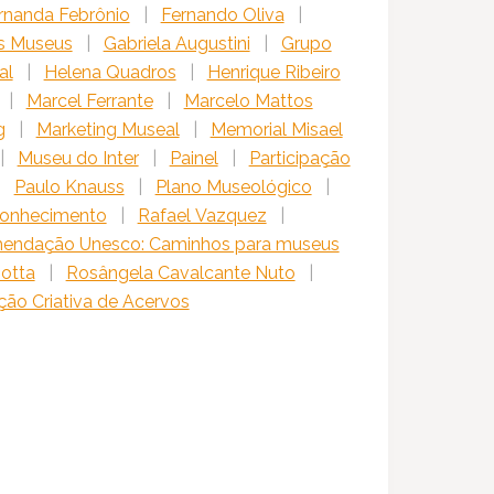
rnanda Febrônio
|
Fernando Oliva
|
s Museus
|
Gabriela Augustini
|
Grupo
al
|
Helena Quadros
|
Henrique Ribeiro
|
Marcel Ferrante
|
Marcelo Mattos
g
|
Marketing Museal
|
Memorial Misael
|
Museu do Inter
|
Painel
|
Participação
|
Paulo Knauss
|
Plano Museológico
|
Conhecimento
|
Rafael Vazquez
|
endação Unesco: Caminhos para museus
Motta
|
Rosângela Cavalcante Nuto
|
ação Criativa de Acervos