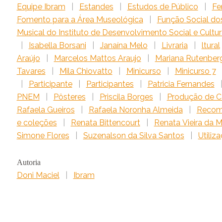
Equipe Ibram
|
Estandes
|
Estudos de Público
|
Fe
Fomento para a Área Museológica
|
Função Social do
Musical do Instituto de Desenvolvimento Social e Cultur
|
Isabella Borsani
|
Janaína Melo
|
Livraria
|
ltural
Araújo
|
Marcelos Mattos Araujo
|
Mariana Rutenber
Tavares
|
Mila Chiovatto
|
Minicurso
|
Minicurso 7
|
Participante
|
Participantes
|
Patricia Fernandes
PNEM
|
Pôsteres
|
Priscila Borges
|
Produção de 
Rafaela Gueiros
|
Rafaela Noronha Almeida
|
Recom
e coleções
|
Renata Bittencourt
|
Renata Vieira da 
Simone Flores
|
Suzenalson da Silva Santos
|
Utiliz
Autoria
Doni Maciel
|
Ibram