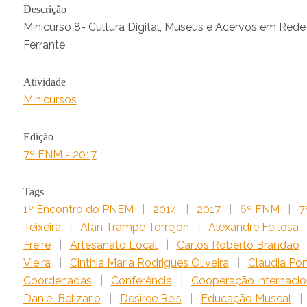
Descrição
Minicurso 8- Cultura Digital, Museus e Acervos em Rede 
Ferrante
Atividade
Minicursos
Edição
7º FNM - 2017
Tags
1º Encontro do PNEM
|
2014
|
2017
|
6º FNM
|
7
Teixeira
|
Alan Trampe Torrejón
|
Alexandre Feitosa
Freire
|
Artesanato Local
|
Carlos Roberto Brandão
Vieira
|
Cinthia Maria Rodrigues Oliveira
|
Claudia Por
Coordenadas
|
Conferência
|
Cooperação internacio
Daniel Belizário
|
Desiree Reis
|
Educação Museal
|