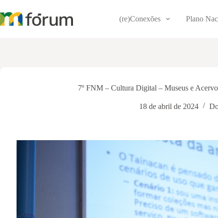
Pular
para
(re)Conexões
Plano Nac
o
conteúdo
7º FNM – Cultura Digital – Museus e Acervo
18 de abril de 2024
Do