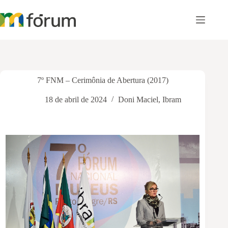
Pular
para
o
conteúdo
7º FNM – Cerimônia de Abertura (2017)
18 de abril de 2024
Doni Maciel
,
Ibram