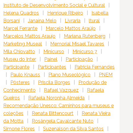
Instituto de Desenvolvimento Social e Cultural
|
Helena Quadros
|
Henrique Ribeiro
|
Isabella
Borsani
|
Janaína Melo
|
Livraria
|
ltural
|
Marcel Ferrante
|
Marcelo Mattos Araújo
|
Marcelos Mattos Araujo
|
Mariana Rutenberg
|
Marketing Museal
|
Memorial Misael Tavares
|
Mila Chiovatto
|
Minicurso
|
Minicurso 7
|
Museu do Inter
|
Painel
|
Participação
|
Participante
|
Participantes
|
Patricia Fernandes
|
Paulo Knauss
|
Plano Museológico
|
PNEM
|
Pôsteres
|
Priscila Borges
|
Produção de
Conhecimento
|
Rafael Vazquez
|
Rafaela
Gueiros
|
Rafaela Noronha Almeida
|
Recomendação Unesco: Caminhos para museus e
coleções
|
Renata Bittencourt
|
Renata Vieira
da Motta
|
Rosângela Cavalcante Nuto
|
Simone Flores
|
Suzenalson da Silva Santos
|