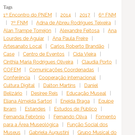
Tags
1º Encontro do PNEM
|
2014
|
2017
|
6º FNM
|
7º FNM
|
Adna de Abreu Rodrigues Teixeira
|
Alan Trampe Torrejón
|
Alexandre Feitosa
|
Ana
Lourdes de Aguiar
|
Ana Paula Freire
|
Artesanato Local
|
Carlos Roberto Brandão
|
Case
|
Centro de Eventos
|
Cida Vieira
|
Cinthia Maria Rodrigues Oliveira
|
Claudia Porto
|
COFEM
|
Comunicações Coordenadas
|
Conferência
|
Cooperação internacional
|
Cultura Digital
|
Dalton Martins
|
Daniel
Belizário
|
Desiree Reis
|
Educação Museal
|
Eliana Almeida Sartori
|
Eneida Braga
|
Equipe
Ibram
|
Estandes
|
Estudos de Público
|
Fernanda Febrônio
|
Fernando Oliva
|
Fomento
para a Área Museológica
|
Função Social dos
Museus
|
Gabriela Augustini
|
Grupo Musical do