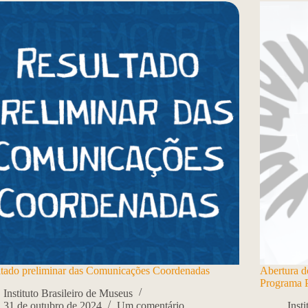
tado preliminar das Comunicações Coordenadas
Abertura d
Programa 
Instituto Brasileiro de Museus
31 de outubro de 2024
Um comentário
Inst