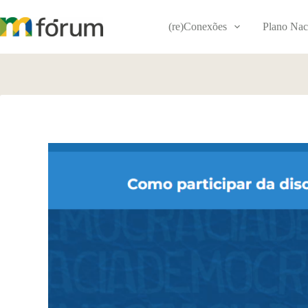
Pular
para
(re)Conexões
Plano Nac
o
conteúdo