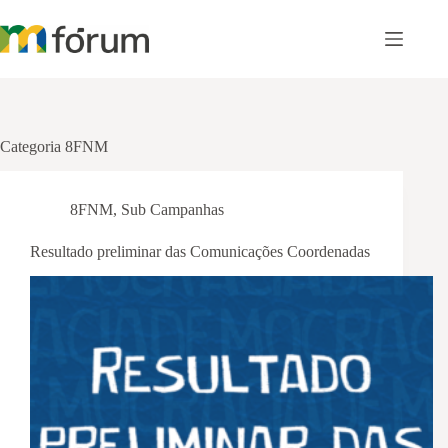
Pular
para
o
conteúdo
Categoria
8FNM
8FNM
,
Sub Campanhas
Resultado preliminar das Comunicações Coordenadas