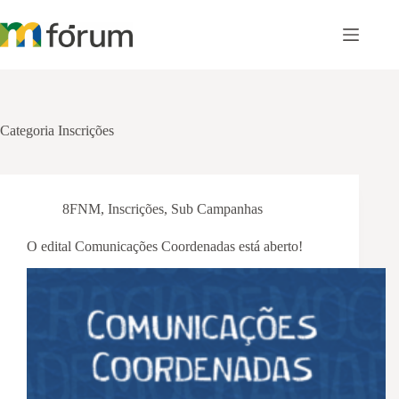
Pular
para
o
conteúdo
Categoria
Inscrições
8FNM
,
Inscrições
,
Sub Campanhas
O edital Comunicações Coordenadas está aberto!