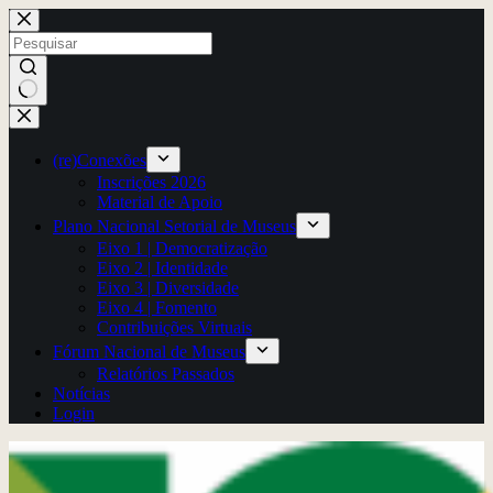
Pular
para
o
conteúdo
Sem
resultados
(re)Conexões
Inscrições 2026
Material de Apoio
Plano Nacional Setorial de Museus
Eixo 1 | Democratização
Eixo 2 | Identidade
Eixo 3 | Diversidade
Eixo 4 | Fomento
Contribuições Virtuais
Fórum Nacional de Museus
Relatórios Passados
Notícias
Login