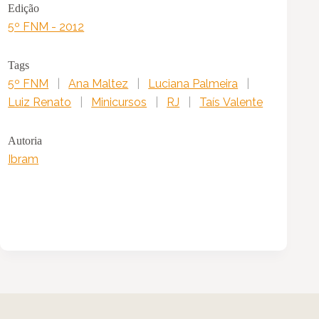
Edição
5º FNM - 2012
Tags
5º FNM
|
Ana Maltez
|
Luciana Palmeira
|
Luiz Renato
|
Minicursos
|
RJ
|
Taís Valente
Autoria
Ibram