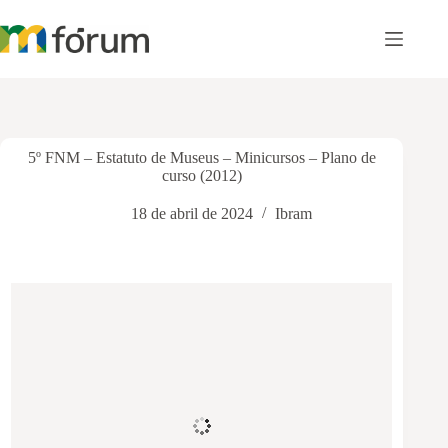
Pular
para
o
conteúdo
5º FNM – Estatuto de Museus – Minicursos – Plano de
curso (2012)
18 de abril de 2024
Ibram