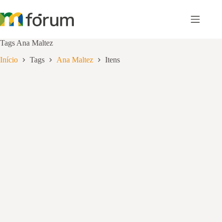
Pular
para
o
conteúdo
Tags
Ana Maltez
Início
Tags
Ana Maltez
Itens