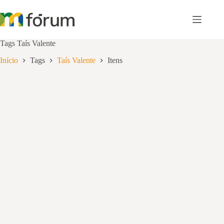
Pular
para
o
conteúdo
Tags
Taís Valente
Início
Tags
Taís Valente
Itens