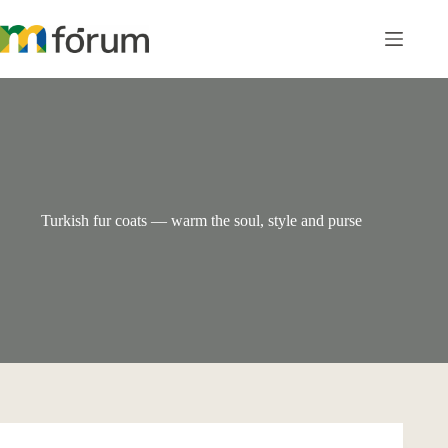
Pular
para
o
conteúdo
Turkish fur coats — warm the soul, style and purse