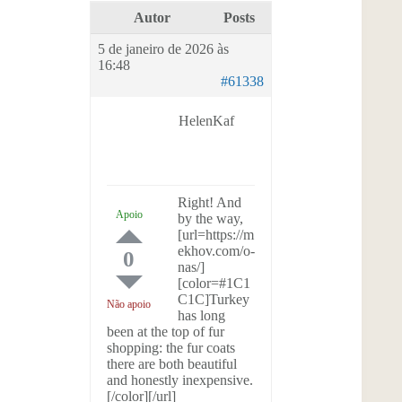
Autor
Posts
5 de janeiro de 2026 às
16:48
#61338
HelenKaf
Right! And
Apoio
by the way,
[url=https://m
ekhov.com/o-
0
nas/]
[color=#1C1
C1C]Turkey
Não apoio
has long
been at the top of fur
shopping: the fur coats
there are both beautiful
and honestly inexpensive.
[/color][/url]