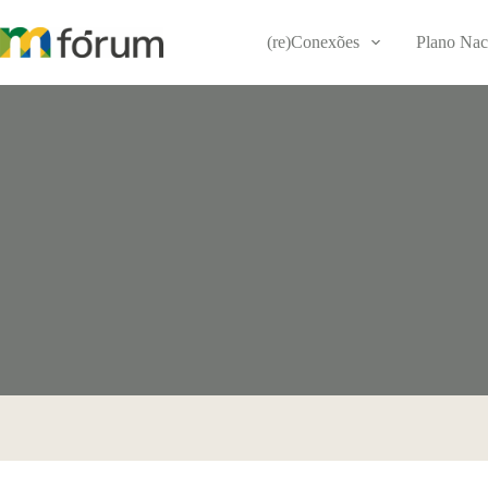
Pular
para
(re)Conexões
Plano Nac
o
conteúdo