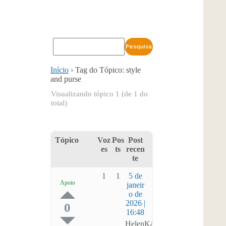
Início
›
Tag do Tópico: style
and purse
Visualizando tópico 1 (de 1 do
total)
Tópico
Voz
Pos
Post
es
ts
recen
te
1
1
5 de
Apoio
janeir
o de
2026 |
0
16:48
HelenKaf