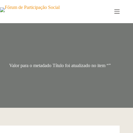
Pular
para
o
conteúdo
Valor para o metadado Título foi atualizado no item “”