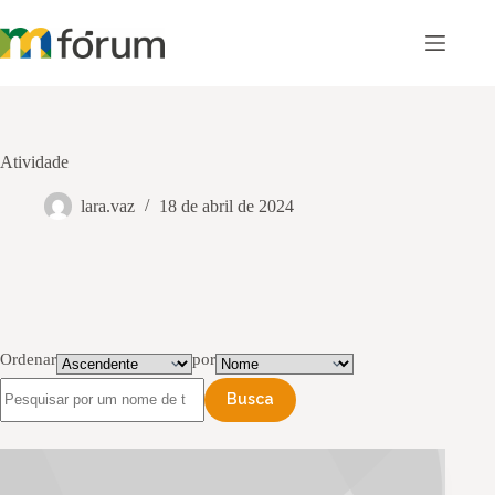
Pular
para
o
conteúdo
Atividade
lara.vaz
18 de abril de 2024
Ordenar
por
Busca