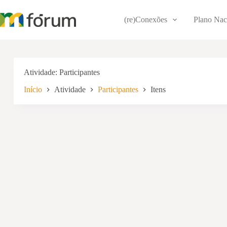
Pular
para
(re)Conexões
Plano Nac
o
conteúdo
Atividade
Participantes
Início
Atividade
Participantes
Itens