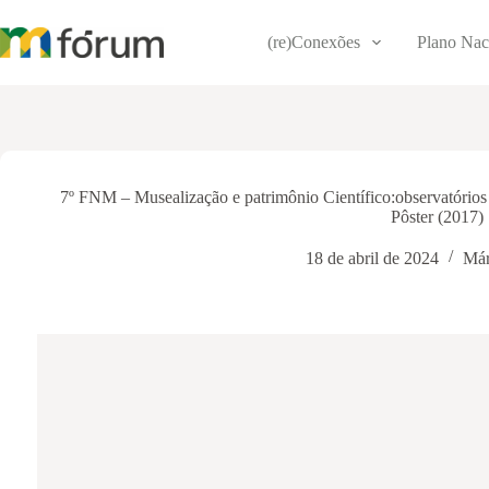
Pular
para
(re)Conexões
Plano Nac
o
conteúdo
7º FNM – Musealização e patrimônio Científico:observatórios
Pôster (2017)
18 de abril de 2024
Már