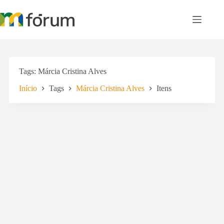
Pular
para
o
conteúdo
Tags
Márcia Cristina Alves
Início
Tags
Márcia Cristina Alves
Itens