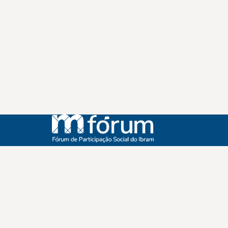
Instagram
Youtube
Facebook
X
WhatsApp
(re)Conexões
Plano Nacional Setorial de Museus
Fórum Nacional de Museus
Notícias
Login