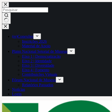
Pular
para
o
conteúdo
Sem
resultados
(re)Conexões
Inscrições 2026
Material de Apoio
Plano Nacional Setorial de Museus
Eixo 1 | Democratização
Eixo 2 | Identidade
Eixo 3 | Diversidade
Eixo 4 | Fomento
Contribuições Virtuais
Fórum Nacional de Museus
Relatórios Passados
Notícias
Login