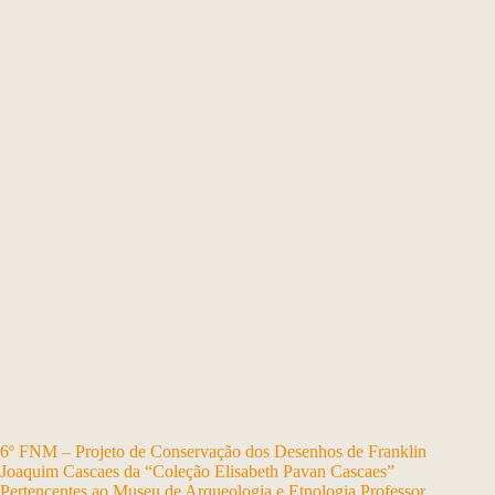
6º FNM – Projeto de Conservação dos Desenhos de Franklin
Joaquim Cascaes da “Coleção Elisabeth Pavan Cascaes”
Pertencentes ao Museu de Arqueologia e Etnologia Professor