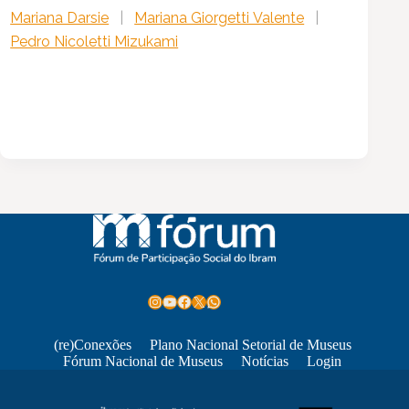
Mariana Darsie
|
Mariana Giorgetti Valente
|
Pedro Nicoletti Mizukami
Instagram
Youtube
Facebook
X
WhatsApp
(re)Conexões
Plano Nacional Setorial de Museus
Fórum Nacional de Museus
Notícias
Login