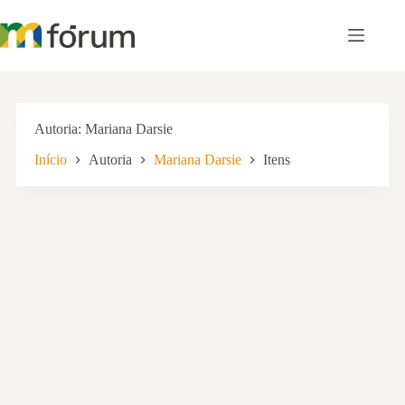
Pular
para
o
conteúdo
Autoria
Mariana Darsie
Início
Autoria
Mariana Darsie
Itens