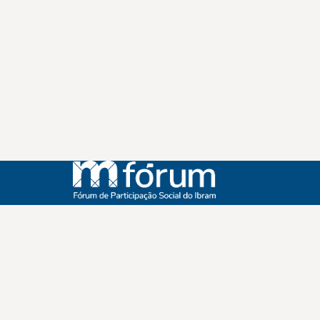
Instagram
Youtube
Facebook
X
WhatsApp
(re)Conexões
Plano Nacional Setorial de Museus
Fórum Nacional de Museus
Notícias
Login