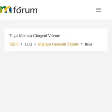
Pular
para
o
conteúdo
Tags
Mariana Giorgetti Valente
Início
Tags
Mariana Giorgetti Valente
Itens