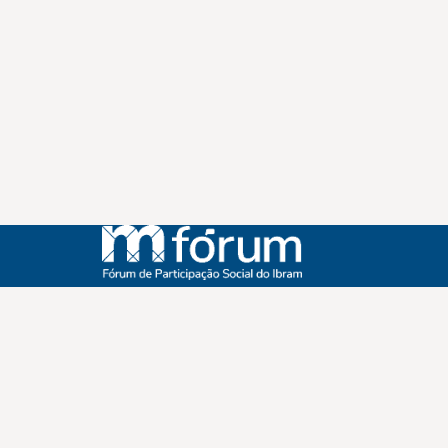
Instagram
Youtube
Facebook
X
WhatsApp
(re)Conexões
Plano Nacional Setorial de Museus
Fórum Nacional de Museus
Notícias
Login