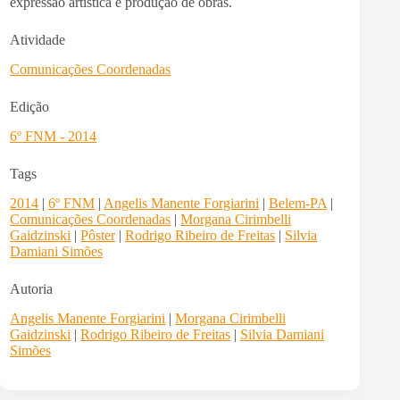
expressão artística e produção de obras.
Atividade
Comunicações Coordenadas
Edição
6º FNM - 2014
Tags
2014
|
6º FNM
|
Angelis Manente Forgiarini
|
Belem-PA
|
Comunicações Coordenadas
|
Morgana Cirimbelli
Gaidzinski
|
Pôster
|
Rodrigo Ribeiro de Freitas
|
Silvia
Damiani Simões
Autoria
Angelis Manente Forgiarini
|
Morgana Cirimbelli
Gaidzinski
|
Rodrigo Ribeiro de Freitas
|
Silvia Damiani
Simões