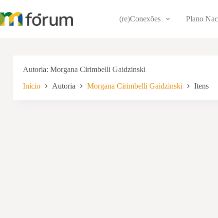
Pular
para
(re)Conexões
Plano Nac
o
conteúdo
Autoria
Morgana Cirimbelli Gaidzinski
Início
Autoria
Morgana Cirimbelli Gaidzinski
Itens