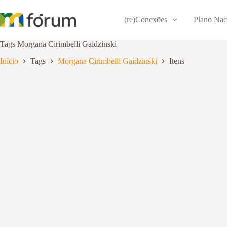
Pular
para
(re)Conexões
Plano Nac
o
conteúdo
Tags
Morgana Cirimbelli Gaidzinski
Início
Tags
Morgana Cirimbelli Gaidzinski
Itens