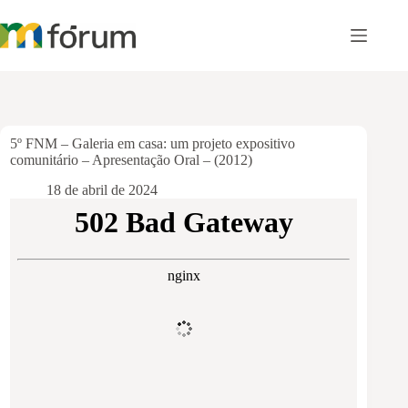
Pular
para
o
conteúdo
5º FNM – Galeria em casa: um projeto expositivo
comunitário – Apresentação Oral – (2012)
18 de abril de 2024