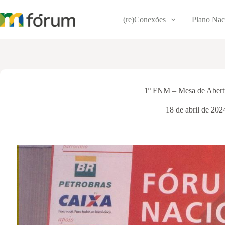
Pular
para
(re)Conexões
Plano Nac
o
conteúdo
1º FNM – Mesa de Abert
18 de abril de 202