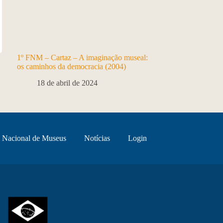
1º FNM – Cartaz – A imaginação museal:
os caminhos da democracia (2004)
18 de abril de 2024
 Nacional de Museus
Notícias
Login