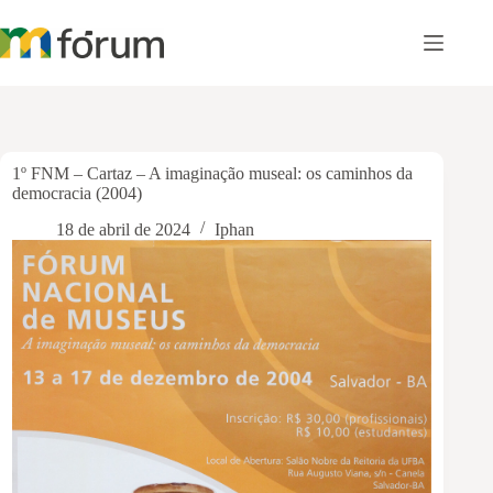
Pular
para
o
conteúdo
1º FNM – Cartaz – A imaginação museal: os caminhos da
democracia (2004)
18 de abril de 2024
Iphan