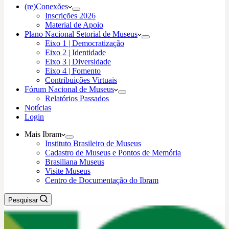
(re)Conexões
Inscrições 2026
Material de Apoio
Plano Nacional Setorial de Museus
Eixo 1 | Democratização
Eixo 2 | Identidade
Eixo 3 | Diversidade
Eixo 4 | Fomento
Contribuições Virtuais
Fórum Nacional de Museus
Relatórios Passados
Notícias
Login
Mais Ibram
Instituto Brasileiro de Museus
Cadastro de Museus e Pontos de Memória
Brasiliana Museus
Visite Museus
Centro de Documentação do Ibram
Pesquisar