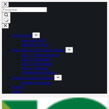
Pular
para
o
conteúdo
Sem
resultados
(re)Conexões
Inscrições 2026
Material de Apoio
Plano Nacional Setorial de Museus
Eixo 1 | Democratização
Eixo 2 | Identidade
Eixo 3 | Diversidade
Eixo 4 | Fomento
Contribuições Virtuais
Fórum Nacional de Museus
Relatórios Passados
Notícias
Login