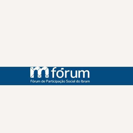
Instagram
Youtube
Facebook
X
WhatsApp
(re)Conexões
Plano Nacional Setorial de Museus
Fórum Nacional de Museus
Notícias
Login