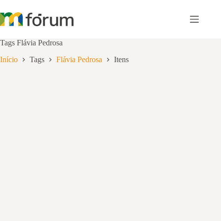
Pular
para
o
conteúdo
Tags
Flávia Pedrosa
Início
Tags
Flávia Pedrosa
Itens