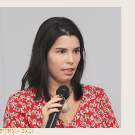
5º FNM – (2012)