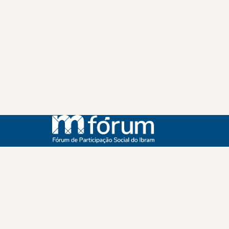
Instagram
Youtube
Facebook
X
WhatsApp
(re)Conexões
Plano Nacional Setorial de Museus
Fórum Nacional de Museus
Notícias
Login