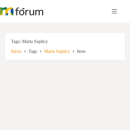
Pular
para
o
conteúdo
Tags
Marta Suplicy
Início
Tags
Marta Suplicy
Itens