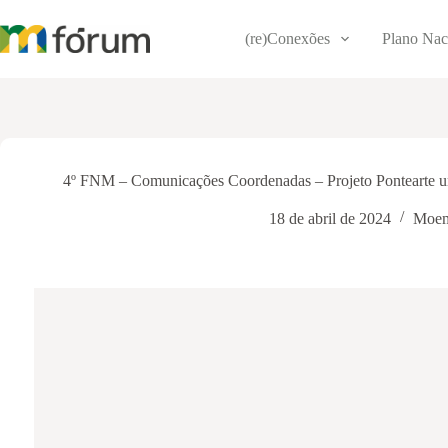
Pular
para
(re)Conexões
Plano Nac
o
conteúdo
4º FNM – Comunicações Coordenadas – Projeto Pontearte u
18 de abril de 2024
Moem